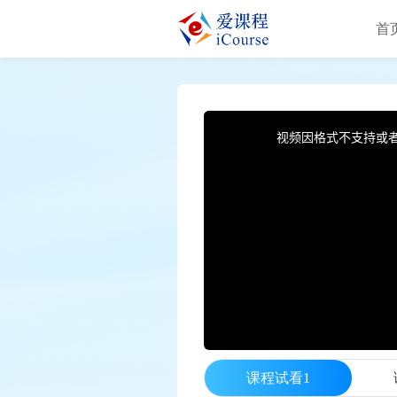
首
This
is
a
视频因格式不支持或
modal
window.
课程试看1