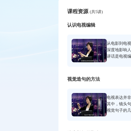
课程资源
(共5讲)
认识电视编辑
从电影到电
深度地影响
讲话是电视
能，展示了
的魅力。
视觉造句的方法
电视表达并
其中，镜头
视觉句子的
造句的影响