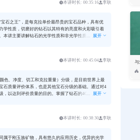
本讲时长: 00:35:16
李耿
光学性质，以进行鉴定和评价宝石。
“宝石之王”，是每克拉单价最昂贵的宝石品种，具有优
力学性质，切磨好的钻石以其特有的亮度和火彩吸引着
。本讲主要讲解钻石的光学性质和非光学性质，优化处
...
展开
石的原理与鉴定特征；以及如何通过亮度和火彩等光学
棱直角锐等力学和切磨特征，以及亲油、疏水等性质将
仿制品区分开。
本讲时长: 00:45:04
李耿
与
（颜色、净度、切工和克拉重量）分级，是目前世界上最
宝石质量评价体系，也是其他宝石分级的基础。通过对4
级，以达到评价质量的目的。掌握了钻石的4C分级，不
...
展开
石进行质量评价，更可以以此标准对其他宝石进行评
要讲解钻石的颜色分级的标准和观察方法、净度分级的
方法、切工分级的标准和观察方法，以及重量分级的标
本讲时长: 00:38:30
李耿
同属于刚玉族矿物，具有悠久的应用历史，优异的光学