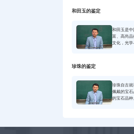
解翡翠特有
光学性质；
和田玉的鉴定
特征；翡翠
和田玉是中
富、高尚品
文化，光学
化处理和田
要仿制品的
珍珠的鉴定
珍珠自古就
佩戴的宝石
的宝石品种
理、命名与
特征进行鉴
主要仿制品