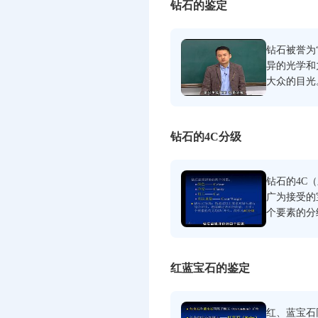
钻石的鉴定
的光学与非
钻石被誉为
异的光学和
大众的目光
理和合成钻
特征，面平
钻石与常见
钻石的4C分级
钻石的4C
广为接受的
个要素的分
但可以对钻
价。本讲主
标准和观察
红蓝宝石的鉴定
准和方法。
红、蓝宝石