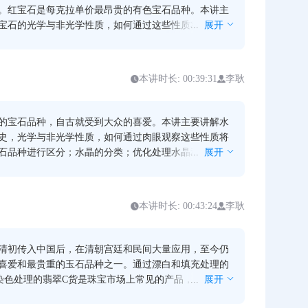
。红宝石是每克拉单价最昂贵的有色宝石品种。本讲主
宝石的光学与非光学性质，如何通过这些性质将红蓝宝
...
展开
石区分开；优化处理红蓝宝石的方法及肉眼鉴定；合成
肉眼鉴定特征。
本讲时长: 00:39:31
李耿
的宝石品种，自古就受到大众的喜爱。本讲主要讲解水
史，光学与非光学性质，如何通过肉眼观察这些性质将
石品种进行区分；水晶的分类；优化处理水晶和合成水
...
展开
法以及肉眼的鉴定特征。
本讲时长: 00:43:24
李耿
清初传入中国后，在清朝宫廷和民间大量应用，至今仍
喜爱和最贵重的玉石品种之一。通过漂白和填充处理的
染色处理的翡翠C货是珠宝市场上常见的产品，其与天然
...
展开
格相差极大，一直是大众关心的热点问题。本将主要讲