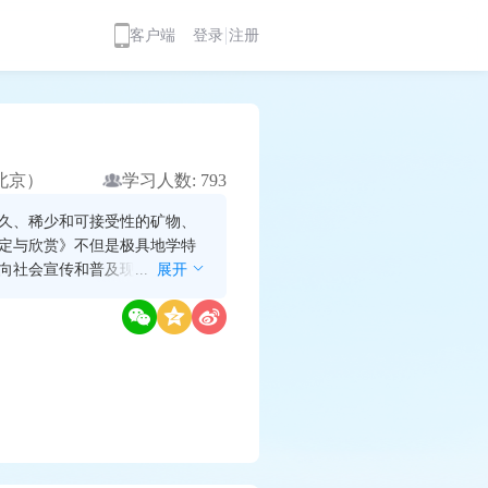
客户端
登录
注册
北京）
学习人数: 793
、稀少和可接受性的矿物、
定与欣赏》不但是极具地学特
向社会宣传和普及现代地学知
...
展开
程的学习，可使学生掌握基本
法，即依据宝石的光学、力学
达到初步鉴定珠宝玉石市场上
宝石，以及能评价宝石质量的
学生的知识面，注重方法的学
社会需求变化；做到知识性与
，培养学生的观察能力和理性