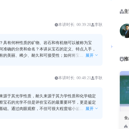
主
本讲时长: 00:39:20
李耿
？具有何种性质的矿物、岩石和有机物可以被称为宝
何准确的分类和命名？本讲从宝石的定义、特点入手，
有的美丽、稀少、耐久和可接受性；如何将宝石分为天
...
展开
推
宝玉石；天然、合成以及优化处理等宝石的科学分类和
本讲时长: 00:48:21
李耿
来源于其光学性质，耐久来源于其力学性质和化学稳定
察宝石的光学不但是评价宝石的最重要环节，更是鉴定
基础。通过肉眼观察，不但可很大程度缩小鉴定范围，
...
展开
定出许多宝石品种。本讲主要讲解宝石的颜色、光泽、
食
折率、多色性等光学性质，摩氏硬度、解理等力学性
石的热学、电学和磁学等性质；如何使用肉眼观察宝石