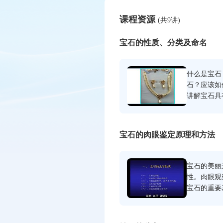
课程资源
(共9讲)
宝石的性质、分类及命名
什么是宝石
石？应该如
讲解宝石具
然和人工珠
命名。
宝石的肉眼鉴定原理和方法
宝石的美丽
性。肉眼观
宝石的重要
有时更能鉴
透明度、双
质，以及宝