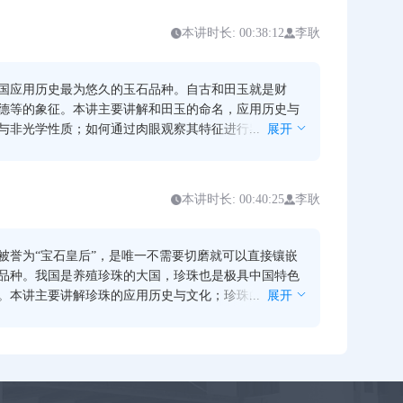
的颜色特征、玻璃光泽等光学性质，，硬度和韧性等非
优化处理翡翠B货、C货的制作原理和方法以及肉眼鉴定
本讲时长: 00:38:12
李耿
与其主要仿制品和相似品的肉眼鉴定。
国应用历史最为悠久的玉石品种。自古和田玉就是财
德等的象征。本讲主要讲解和田玉的命名，应用历史与
与非光学性质；如何通过肉眼观察其特征进行鉴定；优
...
展开
玉的原理方法与肉眼鉴定特征；和田玉与其相似品和主
区别和肉眼鉴定。
本讲时长: 00:40:25
李耿
被誉为“宝石皇后”，是唯一不需要切磨就可以直接镶嵌
品种。我国是养殖珍珠的大国，珍珠也是极具中国特色
。本讲主要讲解珍珠的应用历史与文化；珍珠的形成原
...
展开
分类；珍珠的光学与非光学性质；如何通过肉眼观察其
定；优化处理珍珠的原理方法与肉眼鉴定特征；珍珠的
的肉眼鉴定特征。