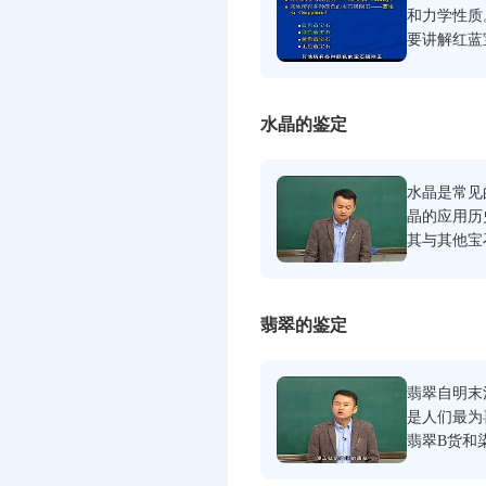
和力学性质
要讲解红蓝
石与其他宝
红蓝宝石的
水晶的鉴定
水晶是常见
晶的应用历
其与其他宝
晶的原理方
翡翠的鉴定
翡翠自明末
是人们最为
翡翠B货和
翡翠A货价