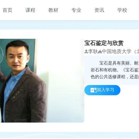
首页
课程
教材
专业
资讯
学校
宝石鉴定与欣赏
李耿
中国地质大学（
宝石是具有美丽、耐久
岩石和有机物。《宝石鉴
色的公共选修课程，还是
识的一个窗口。通过本课
加入学习
的肉眼观察鉴定宝石的方
和包裹体等特征的观察，
常见的天然、合成和处理
目标。并在此基础上拓展
习；体现时代特征、紧跟
趣味性的统一；拓宽视野
思维能力。